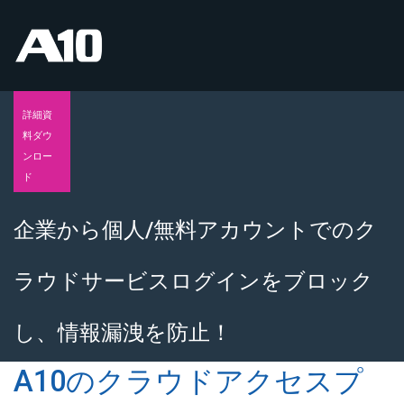
詳細資
料ダウ
ンロー
ド
企業から個人/無料アカウントでのク
ラウドサービスログインをブロック
し、情報漏洩を防止！
A10のクラウドアクセスプ
テナント制限ソリューション