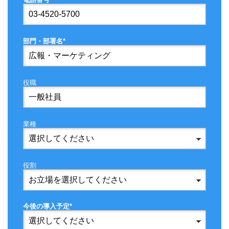
部門・部署名*
役職
業種
役割
今後の導入予定*