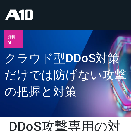
資料
DL
クラウド型DDoS対策
だけでは防げない攻撃
の把握と対策
DDoS攻撃専用の対